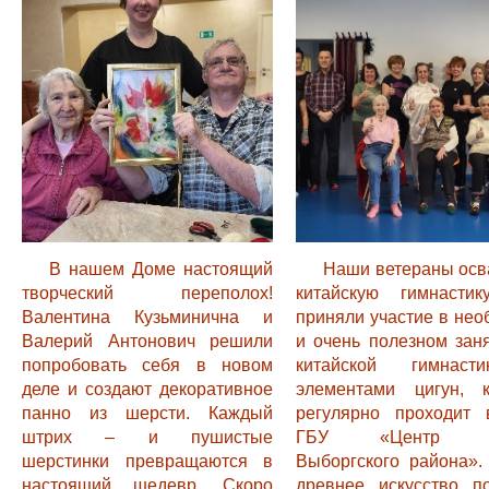
В нашем Доме настоящий
Наши ветераны осв
творческий переполох!
китайскую гимнастик
Валентина Кузьминична и
приняли участие в не
Валерий Антонович решили
и очень полезном зан
попробовать себя в новом
китайской гимнас
деле и создают декоративное
элементами цигун, к
панно из шерсти. Каждый
регулярно проходит
штрих – и пушистые
ГБУ «Центр сп
шерстинки превращаются в
Выборгского района».
настоящий шедевр. Скоро
древнее искусство по