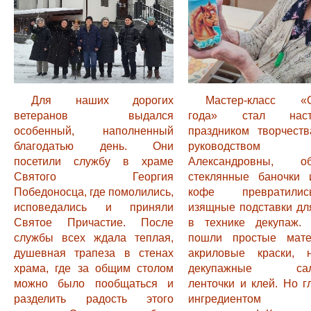
Для наших дорогих
Мастер-класс «
ветеранов выдался
года» стал наст
особенный, наполненный
праздником творчеств
благодатью день. Они
руководством
посетили службу в храме
Александровны, о
Святого Георгия
стеклянные баночки 
Победоносца, где помолились,
кофе превратил
исповедались и приняли
изящные подставки дл
Святое Причастие. После
в технике декупаж.
службы всех ждала теплая,
пошли простые мате
душевная трапеза в стенах
акриловые краски, 
храма, где за общим столом
декупажные салф
можно было пообщаться и
ленточки и клей. Но 
разделить радость этого
ингредиентом 